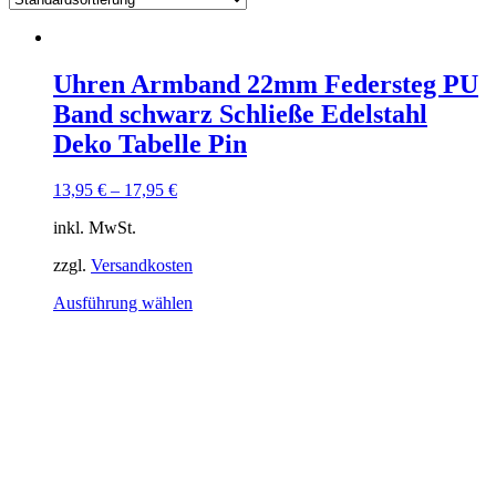
Uhren Armband 22mm Federsteg PU
Band schwarz Schließe Edelstahl
Deko Tabelle Pin
13,95
€
–
17,95
€
inkl. MwSt.
zzgl.
Versandkosten
Dieses
Ausführung wählen
Produkt
weist
mehrere
Varianten
auf.
Die
Optionen
können
auf