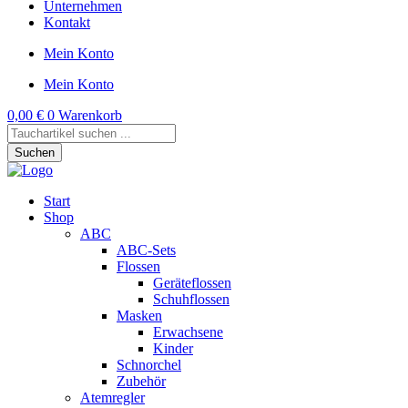
Unternehmen
Kontakt
Mein Konto
Mein Konto
0,00
€
0
Warenkorb
Products
search
Suchen
Start
Shop
ABC
ABC-Sets
Flossen
Geräteflossen
Schuhflossen
Masken
Erwachsene
Kinder
Schnorchel
Zubehör
Atemregler