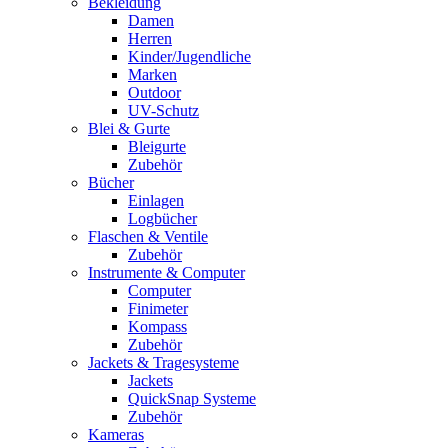
Bekleidung
Damen
Herren
Kinder/Jugendliche
Marken
Outdoor
UV-Schutz
Blei & Gurte
Bleigurte
Zubehör
Bücher
Einlagen
Logbücher
Flaschen & Ventile
Zubehör
Instrumente & Computer
Computer
Finimeter
Kompass
Zubehör
Jackets & Tragesysteme
Jackets
QuickSnap Systeme
Zubehör
Kameras