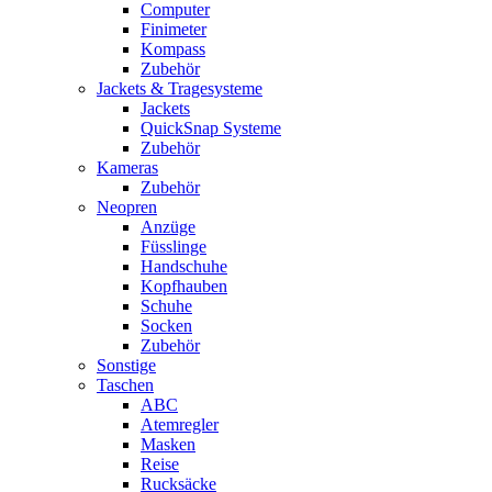
Computer
Finimeter
Kompass
Zubehör
Jackets & Tragesysteme
Jackets
QuickSnap Systeme
Zubehör
Kameras
Zubehör
Neopren
Anzüge
Füsslinge
Handschuhe
Kopfhauben
Schuhe
Socken
Zubehör
Sonstige
Taschen
ABC
Atemregler
Masken
Reise
Rucksäcke