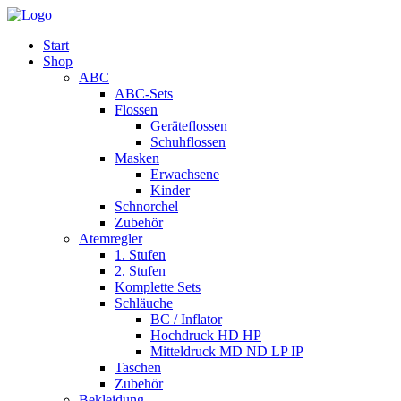
Start
Shop
ABC
ABC-Sets
Flossen
Geräteflossen
Schuhflossen
Masken
Erwachsene
Kinder
Schnorchel
Zubehör
Atemregler
1. Stufen
2. Stufen
Komplette Sets
Schläuche
BC / Inflator
Hochdruck HD HP
Mitteldruck MD ND LP IP
Taschen
Zubehör
Bekleidung