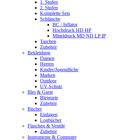
1. Stufen
2. Stufen
Komplette Sets
Schläuche
BC / Inflator
Hochdruck HD HP
Mitteldruck MD ND LP IP
Taschen
Zubehör
Bekleidung
Damen
Herren
Kinder/Jugendliche
Marken
Outdoor
UV-Schutz
Blei & Gurte
Bleigurte
Zubehör
Bücher
Einlagen
Logbücher
Flaschen & Ventile
Zubehör
Instrumente & Computer