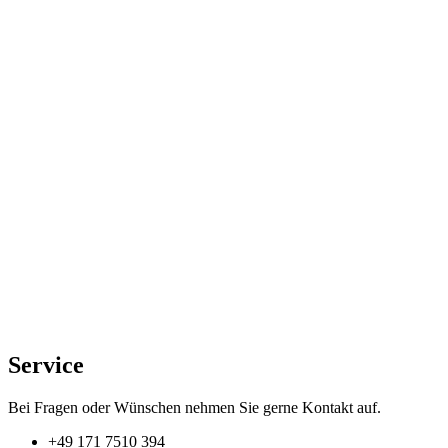
der
Produktseite
gewählt
werden
Service
Bei Fragen oder Wünschen nehmen Sie gerne Kontakt auf.
+49 171 7510 394