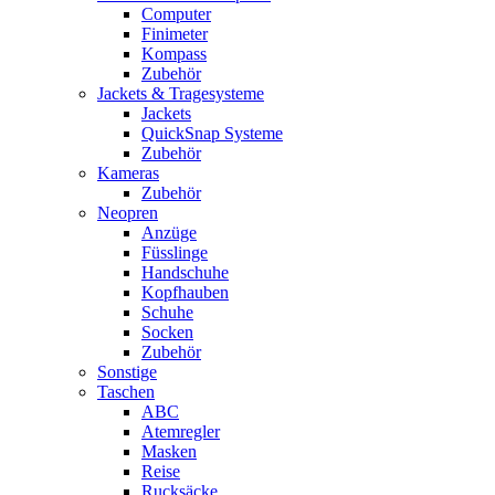
Computer
Finimeter
Kompass
Zubehör
Jackets & Tragesysteme
Jackets
QuickSnap Systeme
Zubehör
Kameras
Zubehör
Neopren
Anzüge
Füsslinge
Handschuhe
Kopfhauben
Schuhe
Socken
Zubehör
Sonstige
Taschen
ABC
Atemregler
Masken
Reise
Rucksäcke