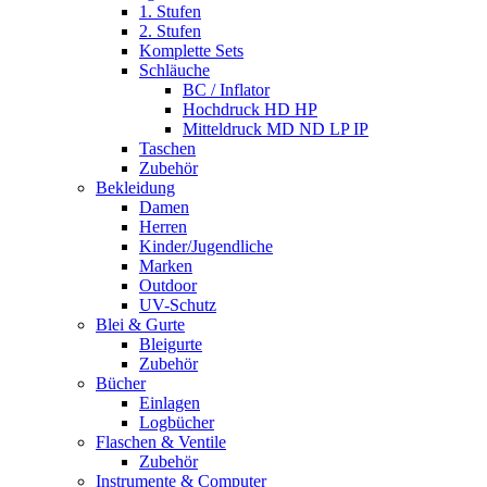
1. Stufen
2. Stufen
Komplette Sets
Schläuche
BC / Inflator
Hochdruck HD HP
Mitteldruck MD ND LP IP
Taschen
Zubehör
Bekleidung
Damen
Herren
Kinder/Jugendliche
Marken
Outdoor
UV-Schutz
Blei & Gurte
Bleigurte
Zubehör
Bücher
Einlagen
Logbücher
Flaschen & Ventile
Zubehör
Instrumente & Computer