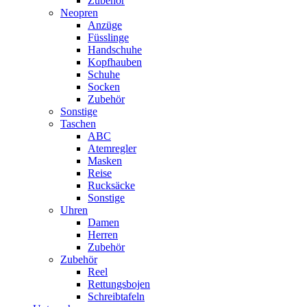
Zubehör
Neopren
Anzüge
Füsslinge
Handschuhe
Kopfhauben
Schuhe
Socken
Zubehör
Sonstige
Taschen
ABC
Atemregler
Masken
Reise
Rucksäcke
Sonstige
Uhren
Damen
Herren
Zubehör
Zubehör
Reel
Rettungsbojen
Schreibtafeln