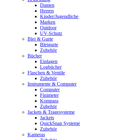
Damen
Herren
Kinder/Jugendliche
Marken
Outdoor
UV-Schutz
Blei & Gurte
Bleigurte
Zubehör
Bücher
Einlagen
Logbücher
Flaschen & Ventile
Zubehör
Instrumente & Computer
Computer
Finimeter
Kompass
Zubehör
Jackets & Tragesysteme
Jackets
QuickSnap Systeme
Zubehör
Kameras