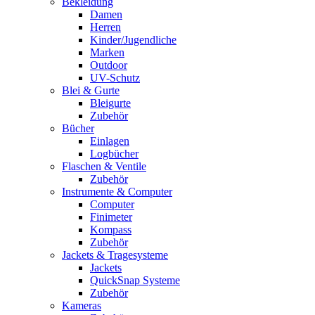
Bekleidung
Damen
Herren
Kinder/Jugendliche
Marken
Outdoor
UV-Schutz
Blei & Gurte
Bleigurte
Zubehör
Bücher
Einlagen
Logbücher
Flaschen & Ventile
Zubehör
Instrumente & Computer
Computer
Finimeter
Kompass
Zubehör
Jackets & Tragesysteme
Jackets
QuickSnap Systeme
Zubehör
Kameras