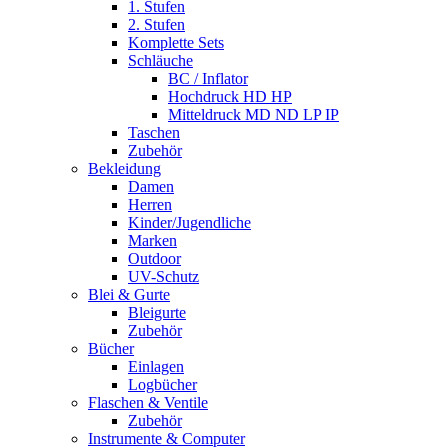
1. Stufen
2. Stufen
Komplette Sets
Schläuche
BC / Inflator
Hochdruck HD HP
Mitteldruck MD ND LP IP
Taschen
Zubehör
Bekleidung
Damen
Herren
Kinder/Jugendliche
Marken
Outdoor
UV-Schutz
Blei & Gurte
Bleigurte
Zubehör
Bücher
Einlagen
Logbücher
Flaschen & Ventile
Zubehör
Instrumente & Computer