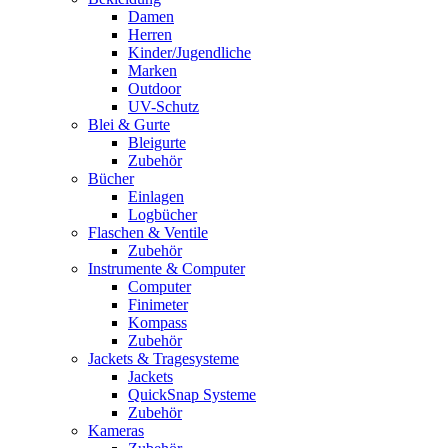
Damen
Herren
Kinder/Jugendliche
Marken
Outdoor
UV-Schutz
Blei & Gurte
Bleigurte
Zubehör
Bücher
Einlagen
Logbücher
Flaschen & Ventile
Zubehör
Instrumente & Computer
Computer
Finimeter
Kompass
Zubehör
Jackets & Tragesysteme
Jackets
QuickSnap Systeme
Zubehör
Kameras