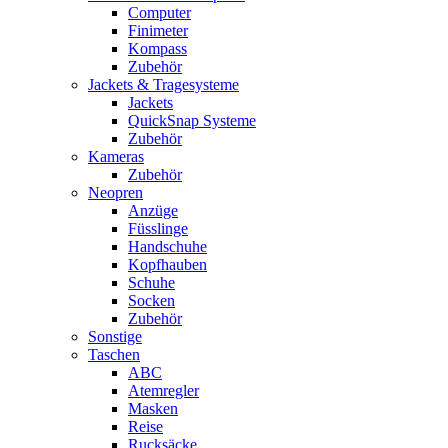
Computer
Finimeter
Kompass
Zubehör
Jackets & Tragesysteme
Jackets
QuickSnap Systeme
Zubehör
Kameras
Zubehör
Neopren
Anzüge
Füsslinge
Handschuhe
Kopfhauben
Schuhe
Socken
Zubehör
Sonstige
Taschen
ABC
Atemregler
Masken
Reise
Rucksäcke