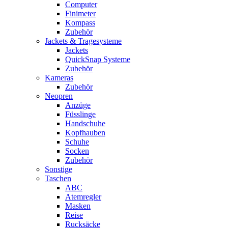
Computer
Finimeter
Kompass
Zubehör
Jackets & Tragesysteme
Jackets
QuickSnap Systeme
Zubehör
Kameras
Zubehör
Neopren
Anzüge
Füsslinge
Handschuhe
Kopfhauben
Schuhe
Socken
Zubehör
Sonstige
Taschen
ABC
Atemregler
Masken
Reise
Rucksäcke