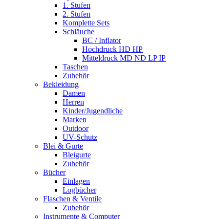
1. Stufen
2. Stufen
Komplette Sets
Schläuche
BC / Inflator
Hochdruck HD HP
Mitteldruck MD ND LP IP
Taschen
Zubehör
Bekleidung
Damen
Herren
Kinder/Jugendliche
Marken
Outdoor
UV-Schutz
Blei & Gurte
Bleigurte
Zubehör
Bücher
Einlagen
Logbücher
Flaschen & Ventile
Zubehör
Instrumente & Computer