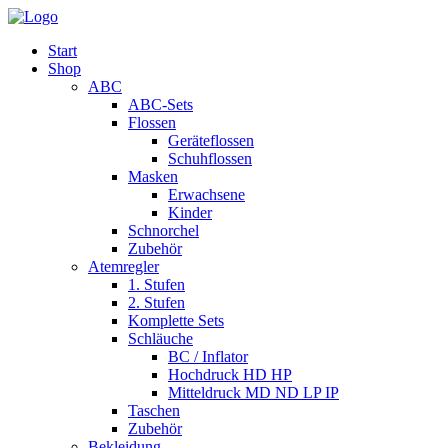
Start
Shop
ABC
ABC-Sets
Flossen
Geräteflossen
Schuhflossen
Masken
Erwachsene
Kinder
Schnorchel
Zubehör
Atemregler
1. Stufen
2. Stufen
Komplette Sets
Schläuche
BC / Inflator
Hochdruck HD HP
Mitteldruck MD ND LP IP
Taschen
Zubehör
Bekleidung