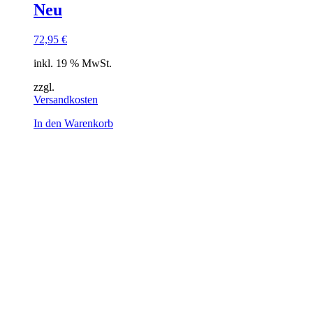
Neu
72,95
€
inkl. 19 % MwSt.
zzgl.
Versandkosten
In den Warenkorb