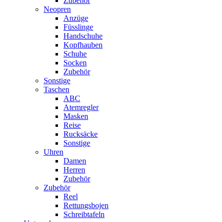
Zubehör
Neopren
Anzüge
Füsslinge
Handschuhe
Kopfhauben
Schuhe
Socken
Zubehör
Sonstige
Taschen
ABC
Atemregler
Masken
Reise
Rucksäcke
Sonstige
Uhren
Damen
Herren
Zubehör
Zubehör
Reel
Rettungsbojen
Schreibtafeln