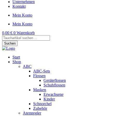
Unternehmen
Kontakt
Mein Konto
Mein Konto
0,00
€
0
Warenkorb
Products
search
Suchen
Start
Shop
ABC
ABC-Sets
Flossen
Geräteflossen
Schuhflossen
Masken
Erwachsene
Kinder
Schnorchel
Zubehör
Atemregler