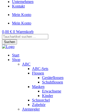
Unternehmen
Kontakt
Mein Konto
Mein Konto
0,00
€
0
Warenkorb
Products
search
Suchen
Start
Shop
ABC
ABC-Sets
Flossen
Geräteflossen
Schuhflossen
Masken
Erwachsene
Kinder
Schnorchel
Zubehör
Atemregler