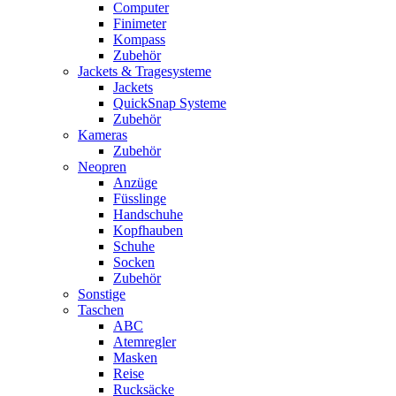
Computer
Finimeter
Kompass
Zubehör
Jackets & Tragesysteme
Jackets
QuickSnap Systeme
Zubehör
Kameras
Zubehör
Neopren
Anzüge
Füsslinge
Handschuhe
Kopfhauben
Schuhe
Socken
Zubehör
Sonstige
Taschen
ABC
Atemregler
Masken
Reise
Rucksäcke