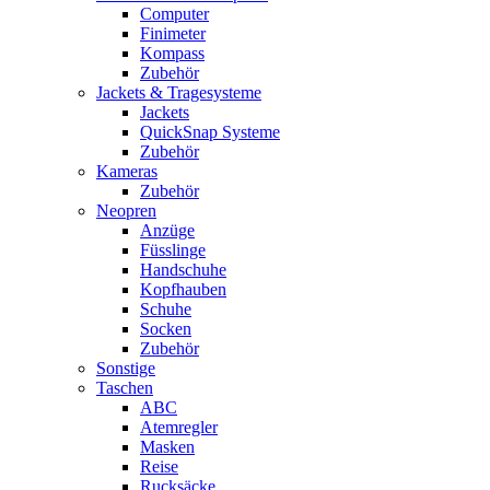
Computer
Finimeter
Kompass
Zubehör
Jackets & Tragesysteme
Jackets
QuickSnap Systeme
Zubehör
Kameras
Zubehör
Neopren
Anzüge
Füsslinge
Handschuhe
Kopfhauben
Schuhe
Socken
Zubehör
Sonstige
Taschen
ABC
Atemregler
Masken
Reise
Rucksäcke