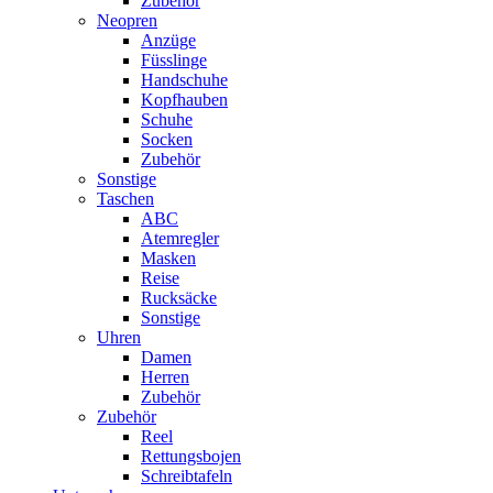
Zubehör
Neopren
Anzüge
Füsslinge
Handschuhe
Kopfhauben
Schuhe
Socken
Zubehör
Sonstige
Taschen
ABC
Atemregler
Masken
Reise
Rucksäcke
Sonstige
Uhren
Damen
Herren
Zubehör
Zubehör
Reel
Rettungsbojen
Schreibtafeln