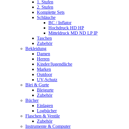
1. Stufen
2. Stufen
Komplette Sets
Schläuche
BC / Inflator
Hochdruck HD HP
Mitteldruck MD ND LP IP
Taschen
Zubehör
Bekleidung
Damen
Herren
Kinder/Jugendliche
Marken
Outdoor
UV-Schutz
Blei & Gurte
Bleigurte
Zubehör
Bücher
Einlagen
Logbücher
Flaschen & Ventile
Zubehör
Instrumente & Computer