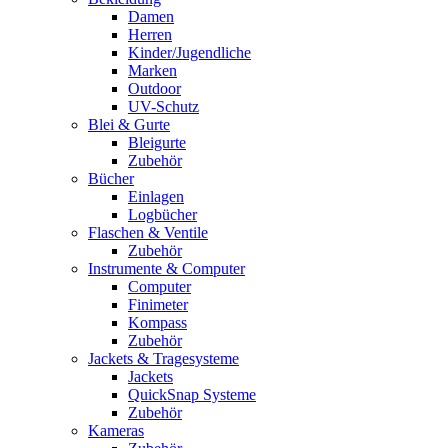
Damen
Herren
Kinder/Jugendliche
Marken
Outdoor
UV-Schutz
Blei & Gurte
Bleigurte
Zubehör
Bücher
Einlagen
Logbücher
Flaschen & Ventile
Zubehör
Instrumente & Computer
Computer
Finimeter
Kompass
Zubehör
Jackets & Tragesysteme
Jackets
QuickSnap Systeme
Zubehör
Kameras