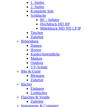
1. Stufen
2. Stufen
Komplette Sets
Schläuche
BC / Inflator
Hochdruck HD HP
Mitteldruck MD ND LP IP
Taschen
Zubehör
Bekleidung
Damen
Herren
Kinder/Jugendliche
Marken
Outdoor
UV-Schutz
Blei & Gurte
Bleigurte
Zubehör
Bücher
Einlagen
Logbücher
Flaschen & Ventile
Zubehör
Instrumente & Computer