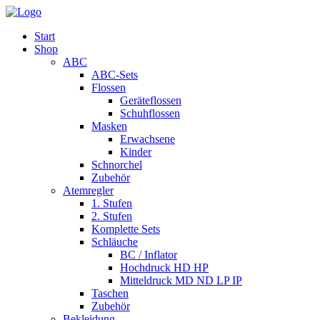
Start
Shop
ABC
ABC-Sets
Flossen
Geräteflossen
Schuhflossen
Masken
Erwachsene
Kinder
Schnorchel
Zubehör
Atemregler
1. Stufen
2. Stufen
Komplette Sets
Schläuche
BC / Inflator
Hochdruck HD HP
Mitteldruck MD ND LP IP
Taschen
Zubehör
Bekleidung