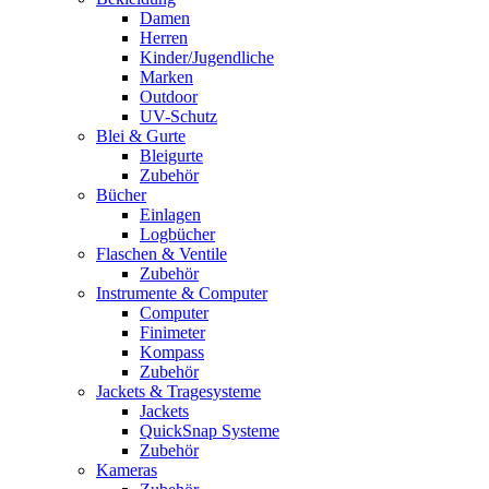
Damen
Herren
Kinder/Jugendliche
Marken
Outdoor
UV-Schutz
Blei & Gurte
Bleigurte
Zubehör
Bücher
Einlagen
Logbücher
Flaschen & Ventile
Zubehör
Instrumente & Computer
Computer
Finimeter
Kompass
Zubehör
Jackets & Tragesysteme
Jackets
QuickSnap Systeme
Zubehör
Kameras