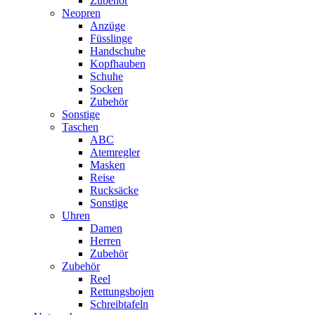
Zubehör
Neopren
Anzüge
Füsslinge
Handschuhe
Kopfhauben
Schuhe
Socken
Zubehör
Sonstige
Taschen
ABC
Atemregler
Masken
Reise
Rucksäcke
Sonstige
Uhren
Damen
Herren
Zubehör
Zubehör
Reel
Rettungsbojen
Schreibtafeln