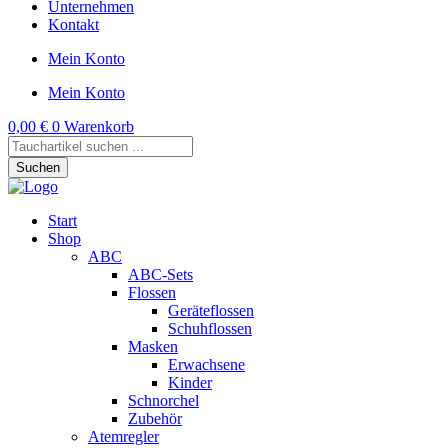
Unternehmen
Kontakt
Mein Konto
Mein Konto
0,00
€
0
Warenkorb
Products
search
Suchen
Start
Shop
ABC
ABC-Sets
Flossen
Geräteflossen
Schuhflossen
Masken
Erwachsene
Kinder
Schnorchel
Zubehör
Atemregler