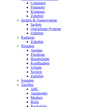
Computer
Finimeter
Kompass
Zubehör
Jackets & Tragesysteme
Jackets
QuickSnap Systeme
Zubehör
Kameras
Zubehör
Neopren
Anzüge
Füsslinge
Handschuhe
Kopfhauben
Schuhe
Socken
Zubehör
Sonstige
Taschen
ABC
Atemregler
Masken
Reise
Rucksäcke