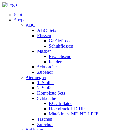
Start
Shop
ABC
ABC-Sets
Flossen
Geräteflossen
Schuhflossen
Masken
Erwachsene
Kinder
Schnorchel
Zubehör
Atemregler
1. Stufen
2. Stufen
Komplette Sets
Schläuche
BC / Inflator
Hochdruck HD HP
Mitteldruck MD ND LP IP
Taschen
Zubehör
Bekleidung