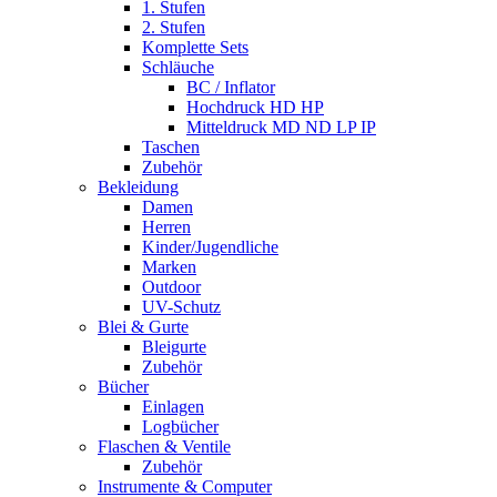
1. Stufen
2. Stufen
Komplette Sets
Schläuche
BC / Inflator
Hochdruck HD HP
Mitteldruck MD ND LP IP
Taschen
Zubehör
Bekleidung
Damen
Herren
Kinder/Jugendliche
Marken
Outdoor
UV-Schutz
Blei & Gurte
Bleigurte
Zubehör
Bücher
Einlagen
Logbücher
Flaschen & Ventile
Zubehör
Instrumente & Computer