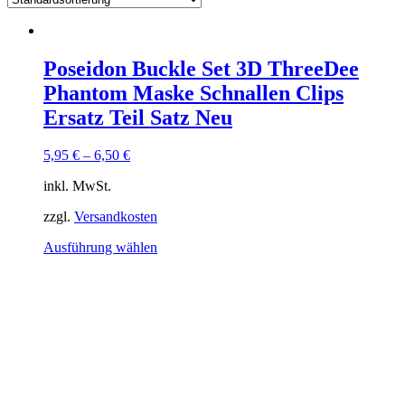
Poseidon Buckle Set 3D ThreeDee
Phantom Maske Schnallen Clips
Ersatz Teil Satz Neu
5,95
€
–
6,50
€
inkl. MwSt.
zzgl.
Versandkosten
Dieses
Ausführung wählen
Produkt
weist
mehrere
Varianten
auf.
Die
Optionen
können
auf