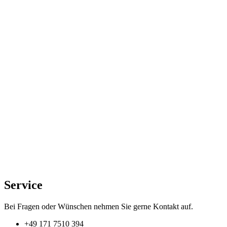
der
Produktseite
gewählt
werden
Service
Bei Fragen oder Wünschen nehmen Sie gerne Kontakt auf.
+49 171 7510 394