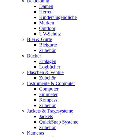
Bekleidung
Damen
Herren
Kinder/Jugendliche
Marken
Outdoor
UV-Schutz
Blei & Gurte
Bleigurte
Zubehör
Bücher
Einlagen
Logbücher
Flaschen & Ventile
Zubehör
Instrumente & Computer
Computer
Finimeter
Kompass
Zubehör
Jackets & Tragesysteme
Jackets
QuickSnap Systeme
Zubehör
Kameras