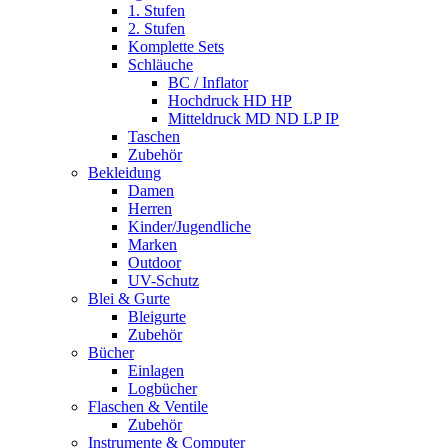
1. Stufen
2. Stufen
Komplette Sets
Schläuche
BC / Inflator
Hochdruck HD HP
Mitteldruck MD ND LP IP
Taschen
Zubehör
Bekleidung
Damen
Herren
Kinder/Jugendliche
Marken
Outdoor
UV-Schutz
Blei & Gurte
Bleigurte
Zubehör
Bücher
Einlagen
Logbücher
Flaschen & Ventile
Zubehör
Instrumente & Computer