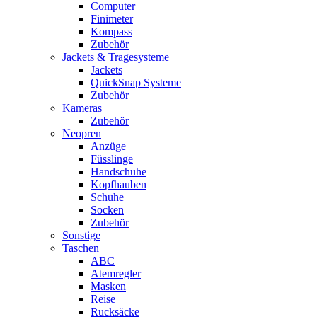
Computer
Finimeter
Kompass
Zubehör
Jackets & Tragesysteme
Jackets
QuickSnap Systeme
Zubehör
Kameras
Zubehör
Neopren
Anzüge
Füsslinge
Handschuhe
Kopfhauben
Schuhe
Socken
Zubehör
Sonstige
Taschen
ABC
Atemregler
Masken
Reise
Rucksäcke