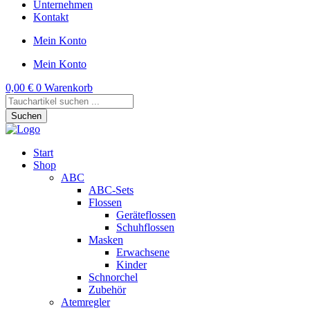
Unternehmen
Kontakt
Mein Konto
Mein Konto
0,00
€
0
Warenkorb
Products
search
Suchen
Start
Shop
ABC
ABC-Sets
Flossen
Geräteflossen
Schuhflossen
Masken
Erwachsene
Kinder
Schnorchel
Zubehör
Atemregler