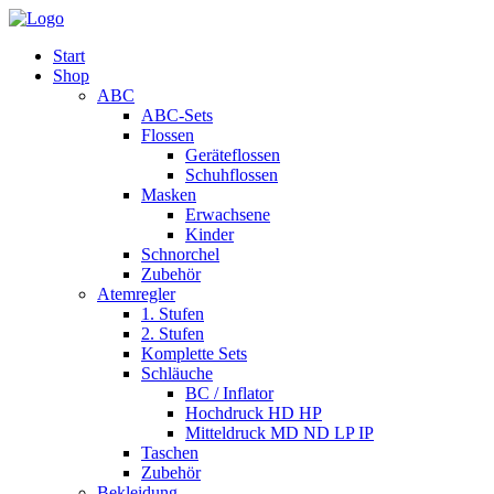
Start
Shop
ABC
ABC-Sets
Flossen
Geräteflossen
Schuhflossen
Masken
Erwachsene
Kinder
Schnorchel
Zubehör
Atemregler
1. Stufen
2. Stufen
Komplette Sets
Schläuche
BC / Inflator
Hochdruck HD HP
Mitteldruck MD ND LP IP
Taschen
Zubehör
Bekleidung