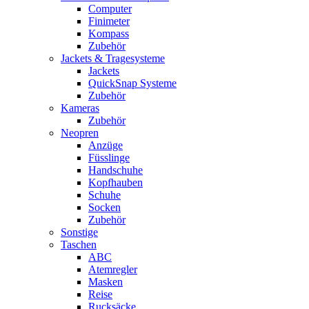
Computer
Finimeter
Kompass
Zubehör
Jackets & Tragesysteme
Jackets
QuickSnap Systeme
Zubehör
Kameras
Zubehör
Neopren
Anzüge
Füsslinge
Handschuhe
Kopfhauben
Schuhe
Socken
Zubehör
Sonstige
Taschen
ABC
Atemregler
Masken
Reise
Rucksäcke