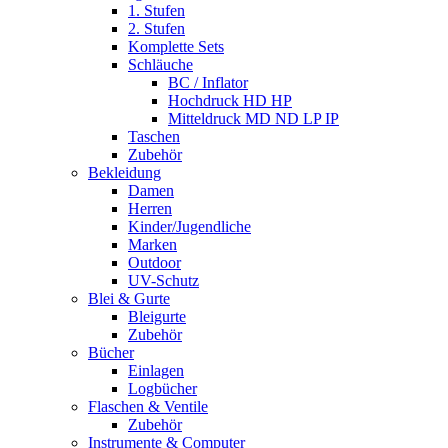
1. Stufen
2. Stufen
Komplette Sets
Schläuche
BC / Inflator
Hochdruck HD HP
Mitteldruck MD ND LP IP
Taschen
Zubehör
Bekleidung
Damen
Herren
Kinder/Jugendliche
Marken
Outdoor
UV-Schutz
Blei & Gurte
Bleigurte
Zubehör
Bücher
Einlagen
Logbücher
Flaschen & Ventile
Zubehör
Instrumente & Computer