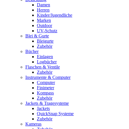
Damen
Herren
Kinder/Jugendliche
Marken
Outdoor
UV-Schutz
Blei & Gurte
Bleigurte
Zubehör
Bücher
Einlagen
Logbücher
Flaschen & Ventile
Zubehör
Instrumente & Computer
Computer
Finimeter
Kompass
Zubehör
Jackets & Tragesysteme
Jackets
QuickSnap Systeme
Zubehör
Kameras