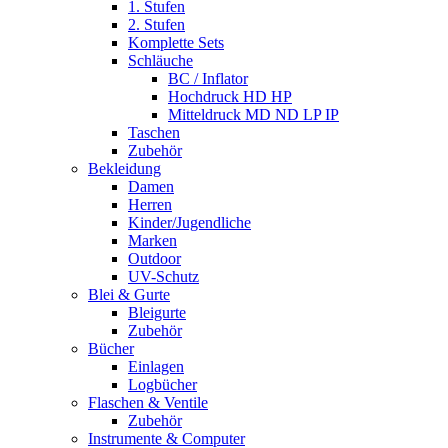
1. Stufen
2. Stufen
Komplette Sets
Schläuche
BC / Inflator
Hochdruck HD HP
Mitteldruck MD ND LP IP
Taschen
Zubehör
Bekleidung
Damen
Herren
Kinder/Jugendliche
Marken
Outdoor
UV-Schutz
Blei & Gurte
Bleigurte
Zubehör
Bücher
Einlagen
Logbücher
Flaschen & Ventile
Zubehör
Instrumente & Computer