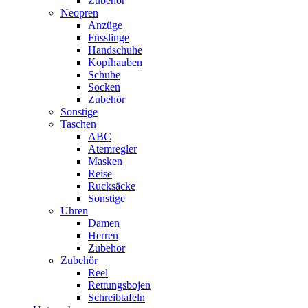
Zubehör
Neopren
Anzüge
Füsslinge
Handschuhe
Kopfhauben
Schuhe
Socken
Zubehör
Sonstige
Taschen
ABC
Atemregler
Masken
Reise
Rucksäcke
Sonstige
Uhren
Damen
Herren
Zubehör
Zubehör
Reel
Rettungsbojen
Schreibtafeln