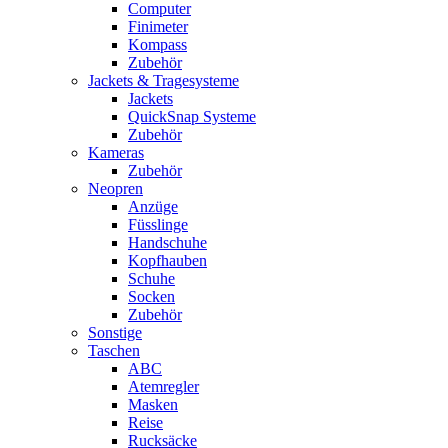
Computer
Finimeter
Kompass
Zubehör
Jackets & Tragesysteme
Jackets
QuickSnap Systeme
Zubehör
Kameras
Zubehör
Neopren
Anzüge
Füsslinge
Handschuhe
Kopfhauben
Schuhe
Socken
Zubehör
Sonstige
Taschen
ABC
Atemregler
Masken
Reise
Rucksäcke