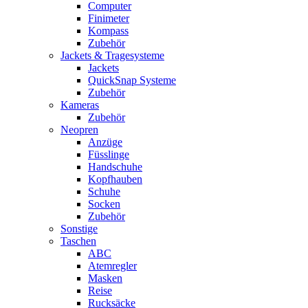
Computer
Finimeter
Kompass
Zubehör
Jackets & Tragesysteme
Jackets
QuickSnap Systeme
Zubehör
Kameras
Zubehör
Neopren
Anzüge
Füsslinge
Handschuhe
Kopfhauben
Schuhe
Socken
Zubehör
Sonstige
Taschen
ABC
Atemregler
Masken
Reise
Rucksäcke