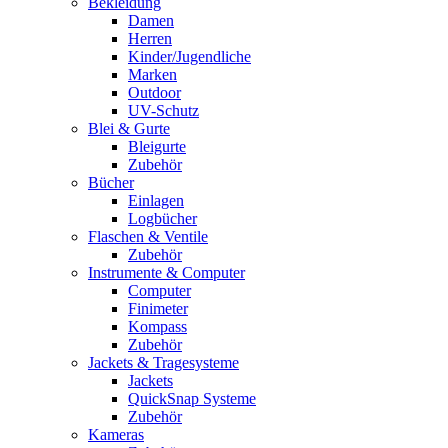
Bekleidung
Damen
Herren
Kinder/Jugendliche
Marken
Outdoor
UV-Schutz
Blei & Gurte
Bleigurte
Zubehör
Bücher
Einlagen
Logbücher
Flaschen & Ventile
Zubehör
Instrumente & Computer
Computer
Finimeter
Kompass
Zubehör
Jackets & Tragesysteme
Jackets
QuickSnap Systeme
Zubehör
Kameras