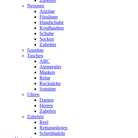
Zubehör
Neopren
Anzüge
Füsslinge
Handschuhe
Kopfhauben
Schuhe
Socken
Zubehör
Sonstige
Taschen
ABC
Atemregler
Masken
Reise
Rucksäcke
Sonstige
Uhren
Damen
Herren
Zubehör
Zubehör
Reel
Rettungsbojen
Schreibtafeln