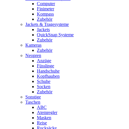
Computer
Finimeter
Kompass
Zubehör
Jackets & Tragesysteme
Jackets
QuickSnap Systeme
Zubehör
Kameras
Zubehör
Neopren
Anzüge
Füsslinge
Handschuhe
Kopfhauben
Schuhe
Socken
Zubehör
Sonstige
Taschen
ABC
Atemregler
Masken
Reise
Rucksäcke