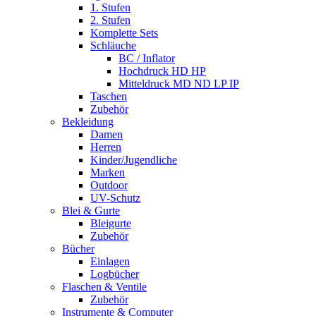
1. Stufen
2. Stufen
Komplette Sets
Schläuche
BC / Inflator
Hochdruck HD HP
Mitteldruck MD ND LP IP
Taschen
Zubehör
Bekleidung
Damen
Herren
Kinder/Jugendliche
Marken
Outdoor
UV-Schutz
Blei & Gurte
Bleigurte
Zubehör
Bücher
Einlagen
Logbücher
Flaschen & Ventile
Zubehör
Instrumente & Computer