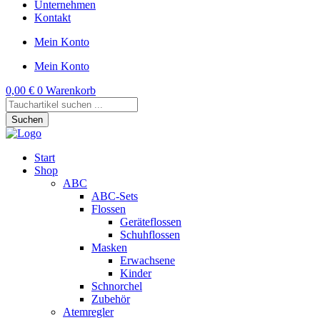
Unternehmen
Kontakt
Mein Konto
Mein Konto
0,00
€
0
Warenkorb
Products
search
Suchen
Start
Shop
ABC
ABC-Sets
Flossen
Geräteflossen
Schuhflossen
Masken
Erwachsene
Kinder
Schnorchel
Zubehör
Atemregler