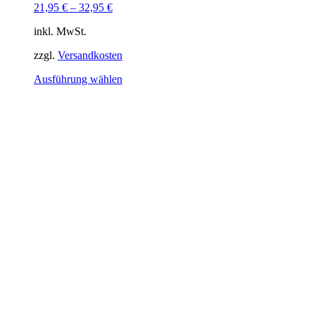
21,95
€
–
32,95
€
inkl. MwSt.
zzgl.
Versandkosten
Dieses
Ausführung wählen
Produkt
weist
mehrere
Varianten
auf.
Die
Optionen
können
auf
der
Produktseite
gewählt
werden