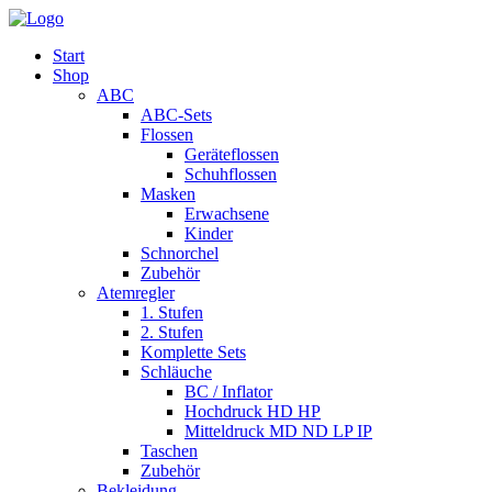
Start
Shop
ABC
ABC-Sets
Flossen
Geräteflossen
Schuhflossen
Masken
Erwachsene
Kinder
Schnorchel
Zubehör
Atemregler
1. Stufen
2. Stufen
Komplette Sets
Schläuche
BC / Inflator
Hochdruck HD HP
Mitteldruck MD ND LP IP
Taschen
Zubehör
Bekleidung