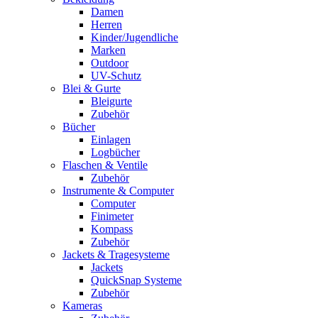
Damen
Herren
Kinder/Jugendliche
Marken
Outdoor
UV-Schutz
Blei & Gurte
Bleigurte
Zubehör
Bücher
Einlagen
Logbücher
Flaschen & Ventile
Zubehör
Instrumente & Computer
Computer
Finimeter
Kompass
Zubehör
Jackets & Tragesysteme
Jackets
QuickSnap Systeme
Zubehör
Kameras