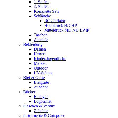
1. Stufen
2. Stufen
Komplette Sets
Schläuche
BC / Inflator
Hochdruck HD HP
Mitteldruck MD ND LP IP
Taschen
Zubehör
Bekleidung
Damen
Herren
Kinder/Jugendliche
Marken
Outdoor
UV-Schutz
Blei & Gurte
Bleigurte
Zubehör
Bücher
Einlagen
Logbücher
Flaschen & Ventile
Zubehör
Instrumente & Computer