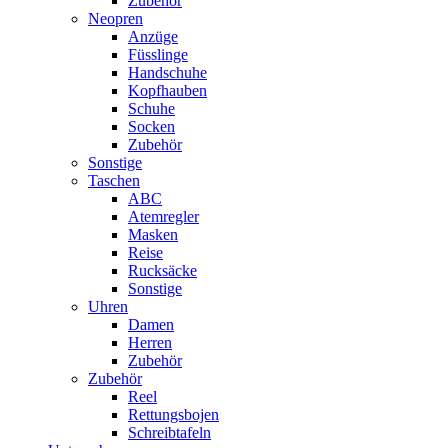
Zubehör
Neopren
Anzüge
Füsslinge
Handschuhe
Kopfhauben
Schuhe
Socken
Zubehör
Sonstige
Taschen
ABC
Atemregler
Masken
Reise
Rucksäcke
Sonstige
Uhren
Damen
Herren
Zubehör
Zubehör
Reel
Rettungsbojen
Schreibtafeln