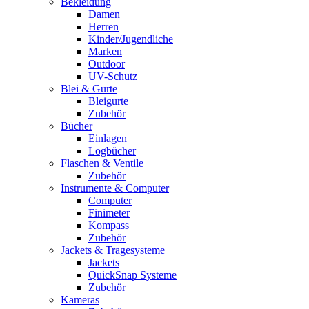
Bekleidung
Damen
Herren
Kinder/Jugendliche
Marken
Outdoor
UV-Schutz
Blei & Gurte
Bleigurte
Zubehör
Bücher
Einlagen
Logbücher
Flaschen & Ventile
Zubehör
Instrumente & Computer
Computer
Finimeter
Kompass
Zubehör
Jackets & Tragesysteme
Jackets
QuickSnap Systeme
Zubehör
Kameras