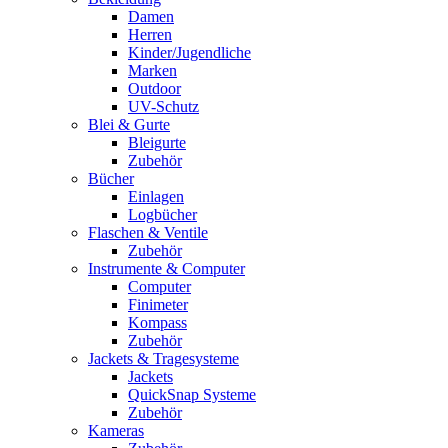
Damen
Herren
Kinder/Jugendliche
Marken
Outdoor
UV-Schutz
Blei & Gurte
Bleigurte
Zubehör
Bücher
Einlagen
Logbücher
Flaschen & Ventile
Zubehör
Instrumente & Computer
Computer
Finimeter
Kompass
Zubehör
Jackets & Tragesysteme
Jackets
QuickSnap Systeme
Zubehör
Kameras