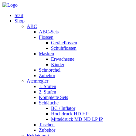
Start
Shop
ABC
ABC-Sets
Flossen
Geräteflossen
Schuhflossen
Masken
Erwachsene
Kinder
Schnorchel
Zubehör
Atemregler
1. Stufen
2. Stufen
Komplette Sets
Schläuche
BC / Inflator
Hochdruck HD HP
Mitteldruck MD ND LP IP
Taschen
Zubehör
Bekleidung