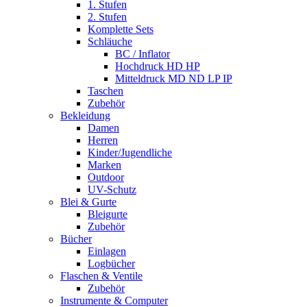
1. Stufen
2. Stufen
Komplette Sets
Schläuche
BC / Inflator
Hochdruck HD HP
Mitteldruck MD ND LP IP
Taschen
Zubehör
Bekleidung
Damen
Herren
Kinder/Jugendliche
Marken
Outdoor
UV-Schutz
Blei & Gurte
Bleigurte
Zubehör
Bücher
Einlagen
Logbücher
Flaschen & Ventile
Zubehör
Instrumente & Computer