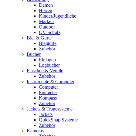
Damen
Herren
Kinder/Jugendliche
Marken
Outdoor
UV-Schutz
Blei & Gurte
Bleigurte
Zubehör
Bücher
Einlagen
Logbücher
Flaschen & Ventile
Zubehör
Instrumente & Computer
Computer
Finimeter
Kompass
Zubehör
Jackets & Tragesysteme
Jackets
QuickSnap Systeme
Zubehör
Kameras