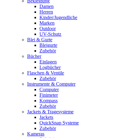
Bekleidung
Damen
Herren
Kinder/Jugendliche
Marken
Outdoor
UV-Schutz
Blei & Gurte
Bleigurte
Zubehör
Bücher
Einlagen
Logbücher
Flaschen & Ventile
Zubehör
Instrumente & Computer
Computer
Finimeter
Kompass
Zubehör
Jackets & Tragesysteme
Jackets
QuickSnap Systeme
Zubehör
Kameras