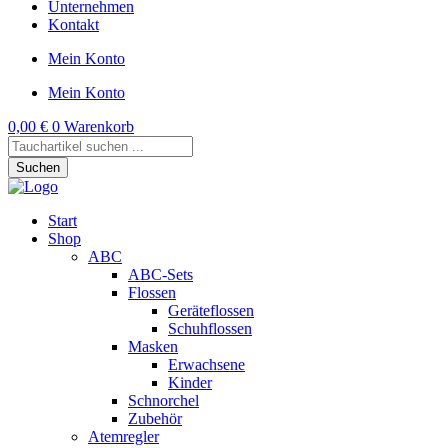
Unternehmen
Kontakt
Mein Konto
Mein Konto
0,00
€
0
Warenkorb
Products
search
Suchen
Start
Shop
ABC
ABC-Sets
Flossen
Geräteflossen
Schuhflossen
Masken
Erwachsene
Kinder
Schnorchel
Zubehör
Atemregler