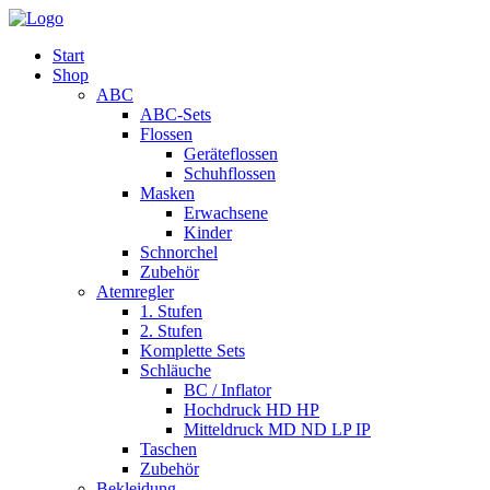
Start
Shop
ABC
ABC-Sets
Flossen
Geräteflossen
Schuhflossen
Masken
Erwachsene
Kinder
Schnorchel
Zubehör
Atemregler
1. Stufen
2. Stufen
Komplette Sets
Schläuche
BC / Inflator
Hochdruck HD HP
Mitteldruck MD ND LP IP
Taschen
Zubehör
Bekleidung