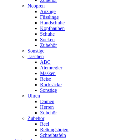
Zubehör
Neopren
Anzüge
Füsslinge
Handschuhe
Kopfhauben
Schuhe
Socken
Zubehör
Sonstige
Taschen
ABC
Atemregler
Masken
Reise
Rucksäcke
Sonstige
Uhren
Damen
Herren
Zubehör
Zubehör
Reel
Rettungsbojen
Schreibtafeln