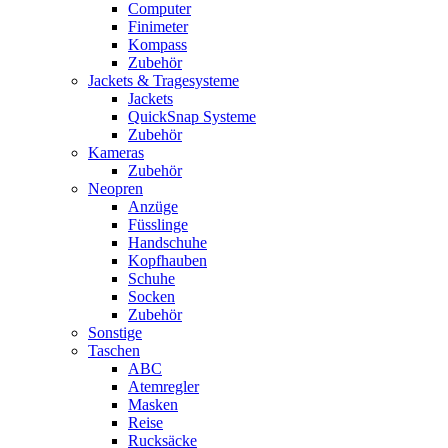
Computer
Finimeter
Kompass
Zubehör
Jackets & Tragesysteme
Jackets
QuickSnap Systeme
Zubehör
Kameras
Zubehör
Neopren
Anzüge
Füsslinge
Handschuhe
Kopfhauben
Schuhe
Socken
Zubehör
Sonstige
Taschen
ABC
Atemregler
Masken
Reise
Rucksäcke