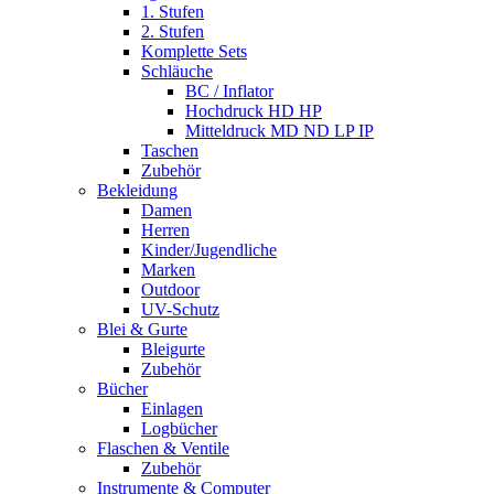
1. Stufen
2. Stufen
Komplette Sets
Schläuche
BC / Inflator
Hochdruck HD HP
Mitteldruck MD ND LP IP
Taschen
Zubehör
Bekleidung
Damen
Herren
Kinder/Jugendliche
Marken
Outdoor
UV-Schutz
Blei & Gurte
Bleigurte
Zubehör
Bücher
Einlagen
Logbücher
Flaschen & Ventile
Zubehör
Instrumente & Computer