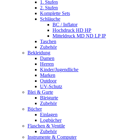
1. Stufen
2. Stufen
Komplette Sets
Schläuche
BC / Inflator
Hochdruck HD HP
Mitteldruck MD ND LP IP
Taschen
Zubehör
Bekleidung
Damen
Herren
Kinder/Jugendliche
Marken
Outdoor
UV-Schutz
Blei & Gurte
Bleigurte
Zubehör
Bücher
Einlagen
Logbücher
Flaschen & Ventile
Zubehör
Instrumente & Computer