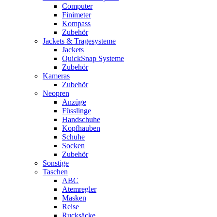
Computer
Finimeter
Kompass
Zubehör
Jackets & Tragesysteme
Jackets
QuickSnap Systeme
Zubehör
Kameras
Zubehör
Neopren
Anzüge
Füsslinge
Handschuhe
Kopfhauben
Schuhe
Socken
Zubehör
Sonstige
Taschen
ABC
Atemregler
Masken
Reise
Rucksäcke