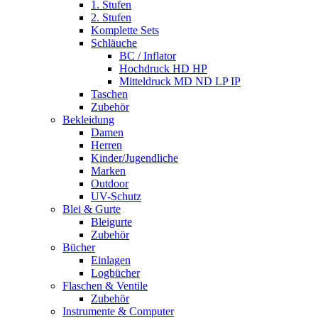
1. Stufen
2. Stufen
Komplette Sets
Schläuche
BC / Inflator
Hochdruck HD HP
Mitteldruck MD ND LP IP
Taschen
Zubehör
Bekleidung
Damen
Herren
Kinder/Jugendliche
Marken
Outdoor
UV-Schutz
Blei & Gurte
Bleigurte
Zubehör
Bücher
Einlagen
Logbücher
Flaschen & Ventile
Zubehör
Instrumente & Computer