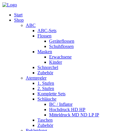
Start
Shop
ABC
ABC-Sets
Flossen
Geräteflossen
Schuhflossen
Masken
Erwachsene
Kinder
Schnorchel
Zubehör
Atemregler
1. Stufen
2. Stufen
Komplette Sets
Schläuche
BC / Inflator
Hochdruck HD HP
Mitteldruck MD ND LP IP
Taschen
Zubehör
Bekleidung