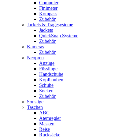
Computer
Finimeter
Kompass
Zubehör
Jackets & Tragesysteme
Jackets
QuickSnap Systeme
Zubehör
Kameras
Zubehör
Neopren
Anzüge
Füsslinge
Handschuhe
Kopfhauben
Schuhe
Socken
Zubehör
Sonstige
Taschen
ABC
Atemregler
Masken
Reise
Rucksäcke