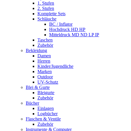
1. Stufen
2. Stufen
Komplette Sets
Schläuche
BC / Inflator
Hochdruck HD HP
Mitteldruck MD ND LP IP
Taschen
Zubehör
Bekleidung
Damen
Herren
Kinder/Jugendliche
Marken
Outdoor
UV-Schutz
Blei & Gurte
Bleigurte
Zubehör
Bücher
Einlagen
Logbücher
Flaschen & Ventile
Zubehör
Instrumente & Computer