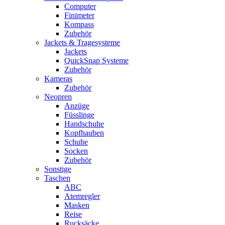
Computer
Finimeter
Kompass
Zubehör
Jackets & Tragesysteme
Jackets
QuickSnap Systeme
Zubehör
Kameras
Zubehör
Neopren
Anzüge
Füsslinge
Handschuhe
Kopfhauben
Schuhe
Socken
Zubehör
Sonstige
Taschen
ABC
Atemregler
Masken
Reise
Rucksäcke