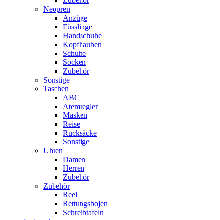
Zubehör
Neopren
Anzüge
Füsslinge
Handschuhe
Kopfhauben
Schuhe
Socken
Zubehör
Sonstige
Taschen
ABC
Atemregler
Masken
Reise
Rucksäcke
Sonstige
Uhren
Damen
Herren
Zubehör
Zubehör
Reel
Rettungsbojen
Schreibtafeln