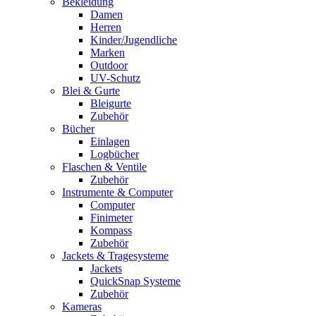
Bekleidung
Damen
Herren
Kinder/Jugendliche
Marken
Outdoor
UV-Schutz
Blei & Gurte
Bleigurte
Zubehör
Bücher
Einlagen
Logbücher
Flaschen & Ventile
Zubehör
Instrumente & Computer
Computer
Finimeter
Kompass
Zubehör
Jackets & Tragesysteme
Jackets
QuickSnap Systeme
Zubehör
Kameras