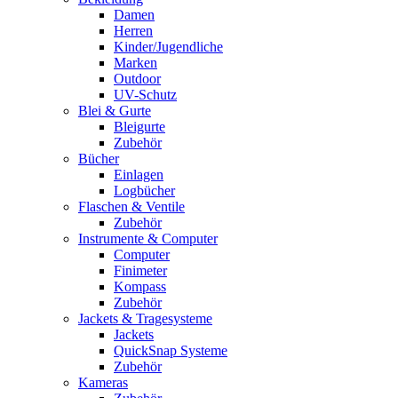
Damen
Herren
Kinder/Jugendliche
Marken
Outdoor
UV-Schutz
Blei & Gurte
Bleigurte
Zubehör
Bücher
Einlagen
Logbücher
Flaschen & Ventile
Zubehör
Instrumente & Computer
Computer
Finimeter
Kompass
Zubehör
Jackets & Tragesysteme
Jackets
QuickSnap Systeme
Zubehör
Kameras