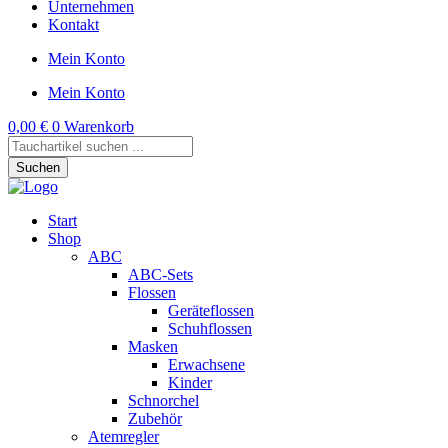
Unternehmen
Kontakt
Mein Konto
Mein Konto
0,00
€
0
Warenkorb
Products
search
Suchen
Start
Shop
ABC
ABC-Sets
Flossen
Geräteflossen
Schuhflossen
Masken
Erwachsene
Kinder
Schnorchel
Zubehör
Atemregler