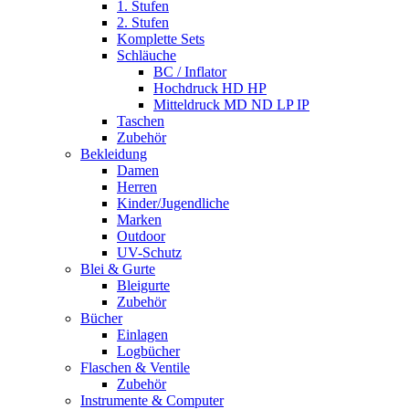
1. Stufen
2. Stufen
Komplette Sets
Schläuche
BC / Inflator
Hochdruck HD HP
Mitteldruck MD ND LP IP
Taschen
Zubehör
Bekleidung
Damen
Herren
Kinder/Jugendliche
Marken
Outdoor
UV-Schutz
Blei & Gurte
Bleigurte
Zubehör
Bücher
Einlagen
Logbücher
Flaschen & Ventile
Zubehör
Instrumente & Computer