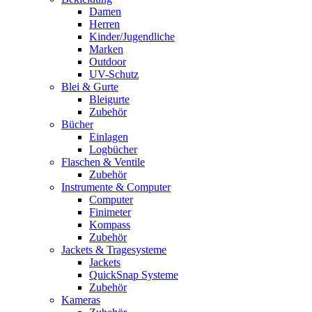
Damen
Herren
Kinder/Jugendliche
Marken
Outdoor
UV-Schutz
Blei & Gurte
Bleigurte
Zubehör
Bücher
Einlagen
Logbücher
Flaschen & Ventile
Zubehör
Instrumente & Computer
Computer
Finimeter
Kompass
Zubehör
Jackets & Tragesysteme
Jackets
QuickSnap Systeme
Zubehör
Kameras