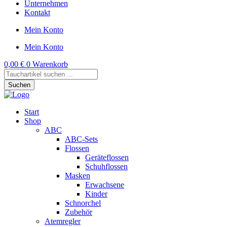
Unternehmen
Kontakt
Mein Konto
Mein Konto
0,00
€
0
Warenkorb
Products
search
Suchen
Start
Shop
ABC
ABC-Sets
Flossen
Geräteflossen
Schuhflossen
Masken
Erwachsene
Kinder
Schnorchel
Zubehör
Atemregler