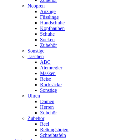
Zubehör
Neopren
Anzüge
Füsslinge
Handschuhe
Kopfhauben
Schuhe
Socken
Zubehör
Sonstige
Taschen
ABC
Atemregler
Masken
Reise
Rucksäcke
Sonstige
Uhren
Damen
Herren
Zubehör
Zubehör
Reel
Rettungsbojen
Schreibtafeln