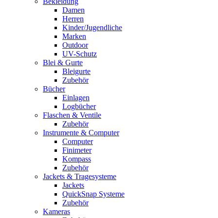
Bekleidung
Damen
Herren
Kinder/Jugendliche
Marken
Outdoor
UV-Schutz
Blei & Gurte
Bleigurte
Zubehör
Bücher
Einlagen
Logbücher
Flaschen & Ventile
Zubehör
Instrumente & Computer
Computer
Finimeter
Kompass
Zubehör
Jackets & Tragesysteme
Jackets
QuickSnap Systeme
Zubehör
Kameras