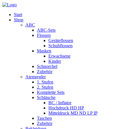
Start
Shop
ABC
ABC-Sets
Flossen
Geräteflossen
Schuhflossen
Masken
Erwachsene
Kinder
Schnorchel
Zubehör
Atemregler
1. Stufen
2. Stufen
Komplette Sets
Schläuche
BC / Inflator
Hochdruck HD HP
Mitteldruck MD ND LP IP
Taschen
Zubehör
Bekleidung