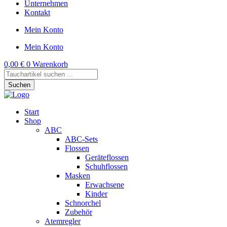
Unternehmen
Kontakt
Mein Konto
Mein Konto
0,00
€
0
Warenkorb
Products
search
Suchen
Start
Shop
ABC
ABC-Sets
Flossen
Geräteflossen
Schuhflossen
Masken
Erwachsene
Kinder
Schnorchel
Zubehör
Atemregler