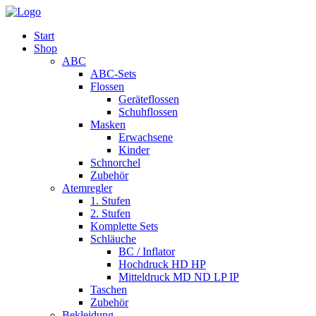
Start
Shop
ABC
ABC-Sets
Flossen
Geräteflossen
Schuhflossen
Masken
Erwachsene
Kinder
Schnorchel
Zubehör
Atemregler
1. Stufen
2. Stufen
Komplette Sets
Schläuche
BC / Inflator
Hochdruck HD HP
Mitteldruck MD ND LP IP
Taschen
Zubehör
Bekleidung