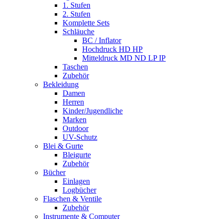
1. Stufen
2. Stufen
Komplette Sets
Schläuche
BC / Inflator
Hochdruck HD HP
Mitteldruck MD ND LP IP
Taschen
Zubehör
Bekleidung
Damen
Herren
Kinder/Jugendliche
Marken
Outdoor
UV-Schutz
Blei & Gurte
Bleigurte
Zubehör
Bücher
Einlagen
Logbücher
Flaschen & Ventile
Zubehör
Instrumente & Computer