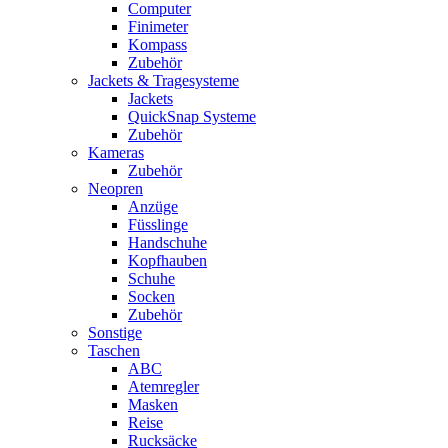
Computer
Finimeter
Kompass
Zubehör
Jackets & Tragesysteme
Jackets
QuickSnap Systeme
Zubehör
Kameras
Zubehör
Neopren
Anzüge
Füsslinge
Handschuhe
Kopfhauben
Schuhe
Socken
Zubehör
Sonstige
Taschen
ABC
Atemregler
Masken
Reise
Rucksäcke