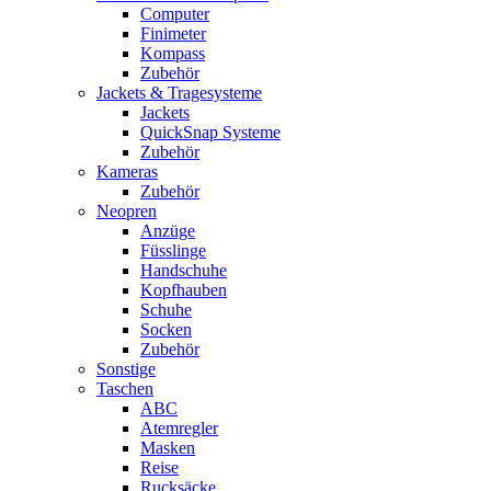
Computer
Finimeter
Kompass
Zubehör
Jackets & Tragesysteme
Jackets
QuickSnap Systeme
Zubehör
Kameras
Zubehör
Neopren
Anzüge
Füsslinge
Handschuhe
Kopfhauben
Schuhe
Socken
Zubehör
Sonstige
Taschen
ABC
Atemregler
Masken
Reise
Rucksäcke