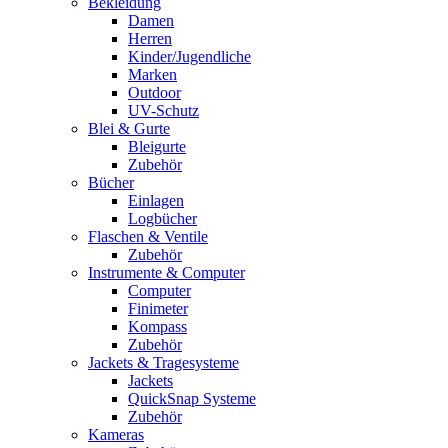
Bekleidung
Damen
Herren
Kinder/Jugendliche
Marken
Outdoor
UV-Schutz
Blei & Gurte
Bleigurte
Zubehör
Bücher
Einlagen
Logbücher
Flaschen & Ventile
Zubehör
Instrumente & Computer
Computer
Finimeter
Kompass
Zubehör
Jackets & Tragesysteme
Jackets
QuickSnap Systeme
Zubehör
Kameras