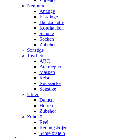
Zubehör
Neopren
Anzüge
Füsslinge
Handschuhe
Kopfhauben
Schuhe
Socken
Zubehör
Sonstige
Taschen
ABC
Atemregler
Masken
Reise
Rucksäcke
Sonstige
Uhren
Damen
Herren
Zubehör
Zubehör
Reel
Rettungsbojen
Schreibtafeln