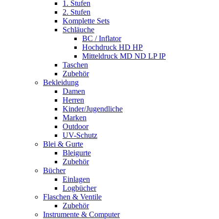
1. Stufen
2. Stufen
Komplette Sets
Schläuche
BC / Inflator
Hochdruck HD HP
Mitteldruck MD ND LP IP
Taschen
Zubehör
Bekleidung
Damen
Herren
Kinder/Jugendliche
Marken
Outdoor
UV-Schutz
Blei & Gurte
Bleigurte
Zubehör
Bücher
Einlagen
Logbücher
Flaschen & Ventile
Zubehör
Instrumente & Computer