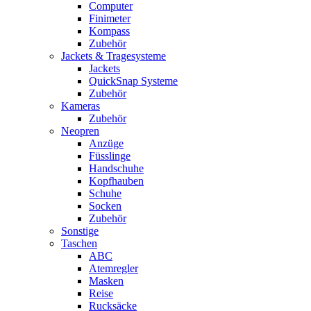
Computer
Finimeter
Kompass
Zubehör
Jackets & Tragesysteme
Jackets
QuickSnap Systeme
Zubehör
Kameras
Zubehör
Neopren
Anzüge
Füsslinge
Handschuhe
Kopfhauben
Schuhe
Socken
Zubehör
Sonstige
Taschen
ABC
Atemregler
Masken
Reise
Rucksäcke