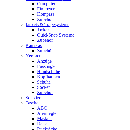
Computer
Finimeter
Kompass
Zubehör
Jackets & Tragesysteme
Jackets
QuickSnap Systeme
Zubehör
Kameras
Zubehör
Neopren
Anzüge
Füsslinge
Handschuhe
Kopfhauben
Schuhe
Socken
Zubehör
Sonstige
Taschen
ABC
Atemregler
Masken
Reise
Rucksäcke