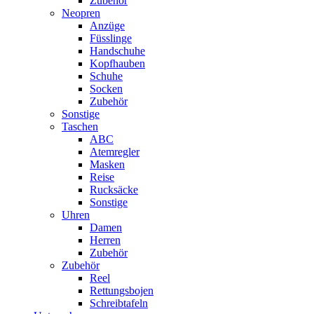
Zubehör
Neopren
Anzüge
Füsslinge
Handschuhe
Kopfhauben
Schuhe
Socken
Zubehör
Sonstige
Taschen
ABC
Atemregler
Masken
Reise
Rucksäcke
Sonstige
Uhren
Damen
Herren
Zubehör
Zubehör
Reel
Rettungsbojen
Schreibtafeln