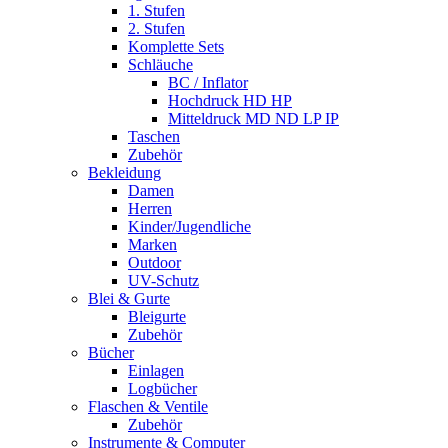
1. Stufen
2. Stufen
Komplette Sets
Schläuche
BC / Inflator
Hochdruck HD HP
Mitteldruck MD ND LP IP
Taschen
Zubehör
Bekleidung
Damen
Herren
Kinder/Jugendliche
Marken
Outdoor
UV-Schutz
Blei & Gurte
Bleigurte
Zubehör
Bücher
Einlagen
Logbücher
Flaschen & Ventile
Zubehör
Instrumente & Computer