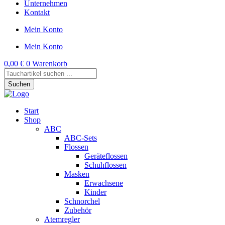
Unternehmen
Kontakt
Mein Konto
Mein Konto
0,00
€
0
Warenkorb
Products
search
Suchen
Start
Shop
ABC
ABC-Sets
Flossen
Geräteflossen
Schuhflossen
Masken
Erwachsene
Kinder
Schnorchel
Zubehör
Atemregler