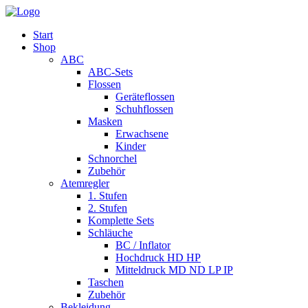
Start
Shop
ABC
ABC-Sets
Flossen
Geräteflossen
Schuhflossen
Masken
Erwachsene
Kinder
Schnorchel
Zubehör
Atemregler
1. Stufen
2. Stufen
Komplette Sets
Schläuche
BC / Inflator
Hochdruck HD HP
Mitteldruck MD ND LP IP
Taschen
Zubehör
Bekleidung