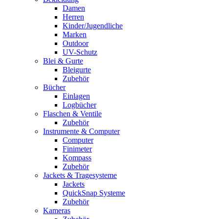
Damen
Herren
Kinder/Jugendliche
Marken
Outdoor
UV-Schutz
Blei & Gurte
Bleigurte
Zubehör
Bücher
Einlagen
Logbücher
Flaschen & Ventile
Zubehör
Instrumente & Computer
Computer
Finimeter
Kompass
Zubehör
Jackets & Tragesysteme
Jackets
QuickSnap Systeme
Zubehör
Kameras