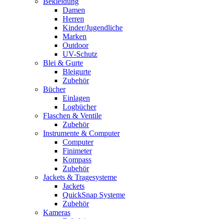
Bekleidung
Damen
Herren
Kinder/Jugendliche
Marken
Outdoor
UV-Schutz
Blei & Gurte
Bleigurte
Zubehör
Bücher
Einlagen
Logbücher
Flaschen & Ventile
Zubehör
Instrumente & Computer
Computer
Finimeter
Kompass
Zubehör
Jackets & Tragesysteme
Jackets
QuickSnap Systeme
Zubehör
Kameras