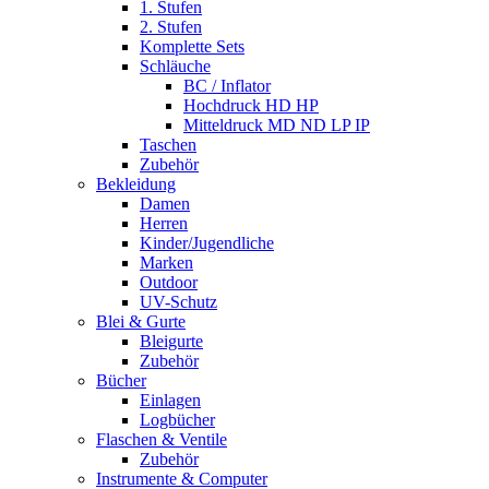
1. Stufen
2. Stufen
Komplette Sets
Schläuche
BC / Inflator
Hochdruck HD HP
Mitteldruck MD ND LP IP
Taschen
Zubehör
Bekleidung
Damen
Herren
Kinder/Jugendliche
Marken
Outdoor
UV-Schutz
Blei & Gurte
Bleigurte
Zubehör
Bücher
Einlagen
Logbücher
Flaschen & Ventile
Zubehör
Instrumente & Computer