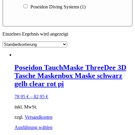
Poseidon Diving Systems
(1)
Einzelnes Ergebnis wird angezeigt
Poseidon TauchMaske ThreeDee 3D
Tasche Maskenbox Maske schwarz
gelb clear rot pi
78,95
€
–
82,95
€
inkl. MwSt.
zzgl.
Versandkosten
Dieses
Ausführung wählen
Produkt